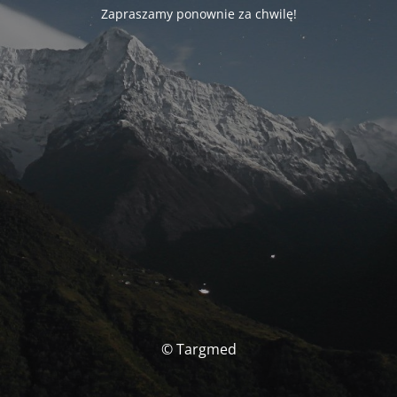
Zapraszamy ponownie za chwilę!
© Targmed