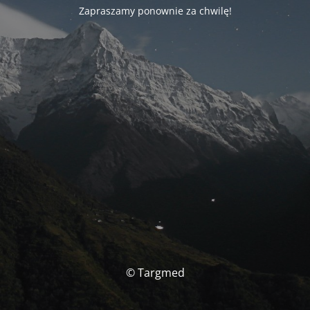
Zapraszamy ponownie za chwilę!
© Targmed