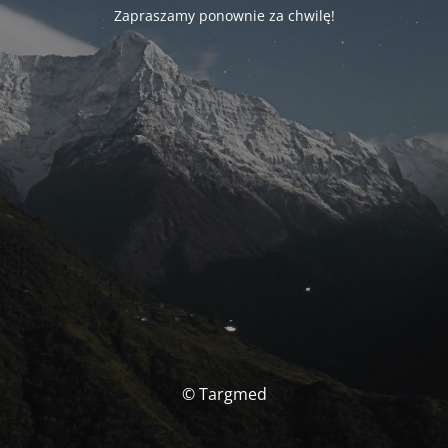
Zapraszamy ponownie za chwilę!
© Targmed