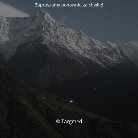
Zapraszamy ponownie za chwilę!
© Targmed