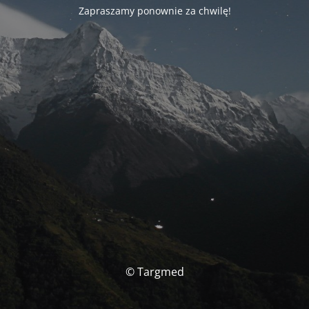
Zapraszamy ponownie za chwilę!
© Targmed