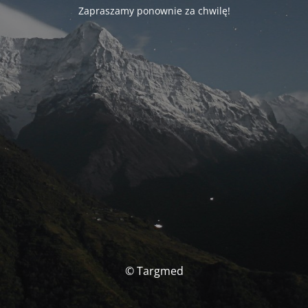
Zapraszamy ponownie za chwilę!
© Targmed