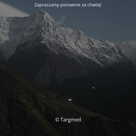
Zapraszamy ponownie za chwilę!
© Targmed