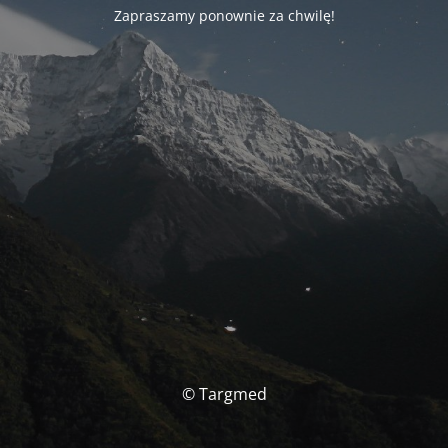
Zapraszamy ponownie za chwilę!
© Targmed