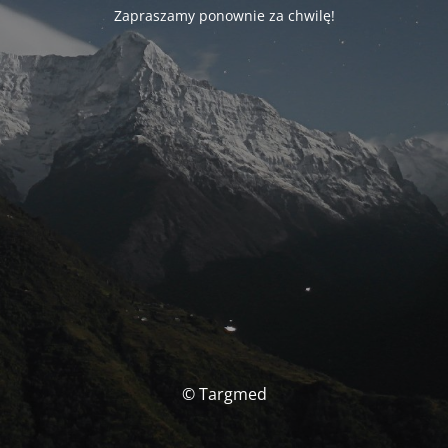
Zapraszamy ponownie za chwilę!
© Targmed