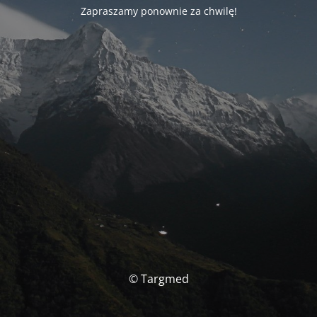
Zapraszamy ponownie za chwilę!
© Targmed